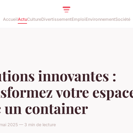
Accueil
Actu
Culture
Divertissement
Emploi
Environnement
Société
tions innovantes :
sformez votre espac
 un container
mai 2025 — 3 min de lecture