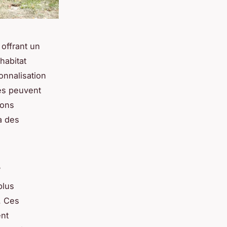
 offrant un
habitat
onnalisation
es peuvent
ions
à des
s
plus
. Ces
ent