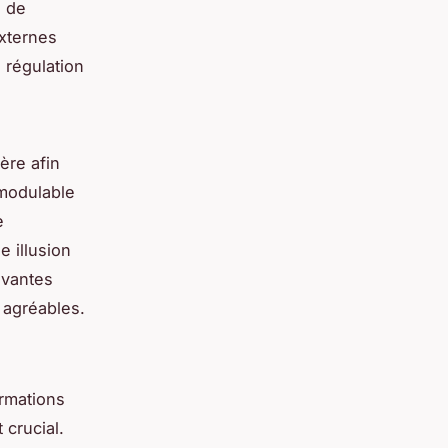
n de
externes
 régulation
ère afin
odulable
e
 illusion
ovantes
 agréables.
ormations
 crucial.