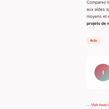
Comparez le
aux aides s
moyens et e
projets de 
Actu
I
← Voir tous l