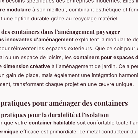
ux besoins spécifiques des entreprises modernes. Elles 
ure modulaire
à son meilleur, combinant esthétique et fonc
nt une option durable grâce au recyclage matériel.
n des containers dans l'aménagement paysager
ons innovantes d'aménagement
exploitent la modularité d
pour réinventer les espaces extérieurs. Que ce soit pour 
cal ou un espace de loisirs, les
containers pour espaces de
ne
dimension créative
à l'aménagement de jardin. Cela pe
n gain de place, mais également une intégration harmon
ment, transformant chaque projet en une œuvre unique.
 pratiques pour aménager des containers
pratiques pour la durabilité et l'isolation
ir que votre
container habitable
soit confortable toute l'
hermique
efficace est primordiale. Le métal conducteur du