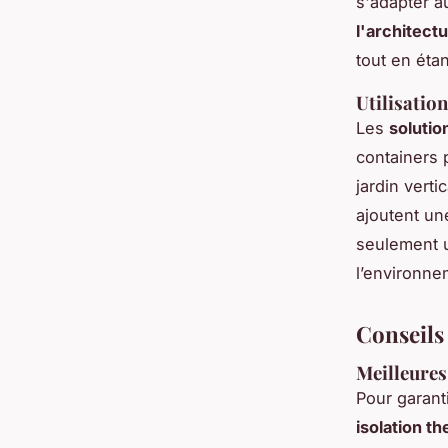
s'adapter a
l'architect
tout en éta
Utilisatio
Les
soluti
containers 
jardin verti
ajoutent u
seulement u
l’environne
Conseils
Meilleures 
Pour garant
isolation t