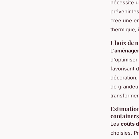
nécessite u
prévenir les
crée une en
thermique,
Choix de m
L'
aménageme
d'optimiser
favorisant 
décoration,
de grandeur
transformen
Estimation
containers
Les
coûts d
choisies. Pr