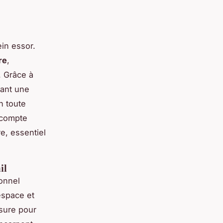
in essor.
re
,
. Grâce à
tant une
n toute
 compte
re, essentiel
il
onnel
espace et
esure pour