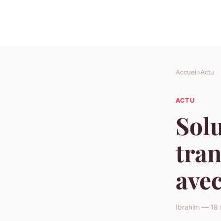
Accueil
›
Actu
ACTU
Solu
tran
avec
Ibrahim — 18 