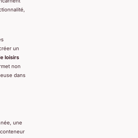
incarnent
tionnalité,
es
créer un
 loisirs
rmet non
ieuse dans
année, une
 conteneur