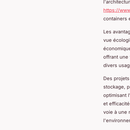
l'architect
https://ww
containers 
Les avantag
vue écologi
économique, 
offrant une 
divers usag
Des projets
stockage, p
optimisant l
et efficaci
voie à une 
l'environne