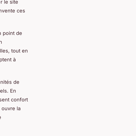
 le site
invente ces
 point de
n
lles, tout en
aptent à
unités de
els. En
ssent confort
 ouvre la
e