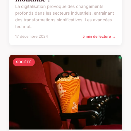
La digitalisation provoque des changements
profonds dans les secteurs industriels, entraînant
des transformations significatives. Les avancées
technol...
17 décembre 2024
5 min de lecture →
SOCIÉTÉ