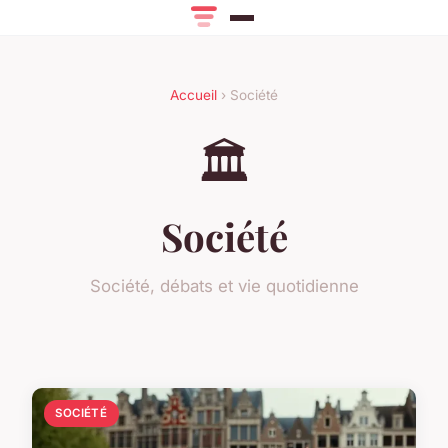
Accueil
› Société
🏛️
Société
Société, débats et vie quotidienne
SOCIÉTÉ