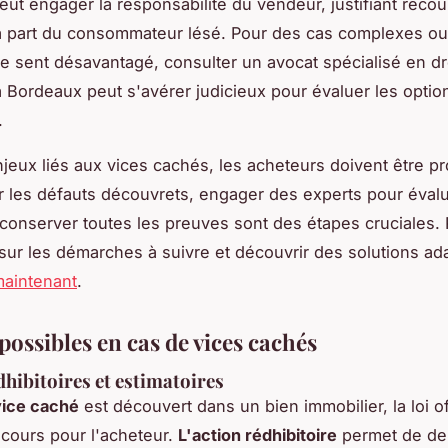
peut engager la responsabilité du vendeur, justifiant reco
la part du consommateur lésé. Pour des cas complexes ou
se sent désavantagé, consulter un avocat spécialisé en dr
à Bordeaux peut s'avérer judicieux pour évaluer les optio
.
jeux liés aux vices cachés, les acheteurs doivent être pro
les défauts découvrets, engager des experts pour évalu
t conserver toutes les preuves sont des étapes cruciales.
 sur les démarches à suivre et découvrir des solutions ad
 maintenant
.
possibles en cas de vices cachés
dhibitoires et estimatoires
vice caché
est découvert dans un bien immobilier, la loi of
ecours pour l'acheteur.
L'action rédhibitoire
permet de d