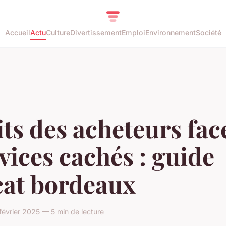
Accueil
Actu
Culture
Divertissement
Emploi
Environnement
Société
ts des acheteurs fac
vices cachés : guide
cat bordeaux
février 2025 — 5 min de lecture