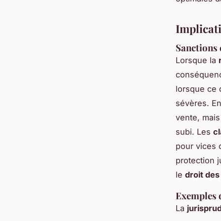
Implicat
Sanctions 
Lorsque la
conséquenc
lorsque ce 
sévères. En
vente, mais
subi. Les
c
pour vices 
protection 
le
droit de
Exemples d
La
jurispru