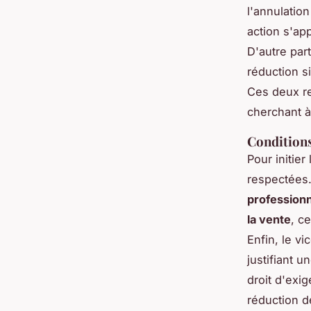
l'annulatio
action s'app
D'autre par
réduction si
Ces deux re
cherchant à
Conditions
Pour initier
respectées
profession
la vente
, c
Enfin, le vi
justifiant u
droit d'exi
réduction de