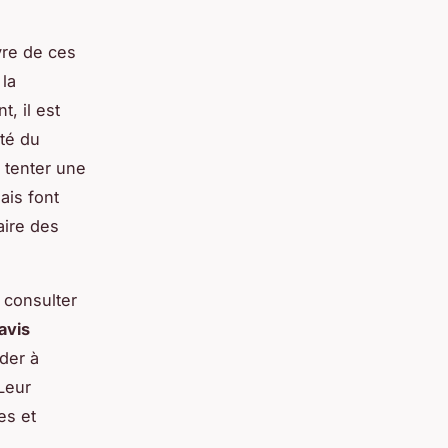
vre de ces
la
, il est
ité du
 tenter une
ais font
aire des
e consulter
avis
ider à
 Leur
es et