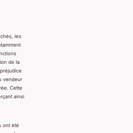
chés, les
otamment
nctions
ion de la
préjudice
du vendeur
vée. Cette
rçant ainsi
 ont été