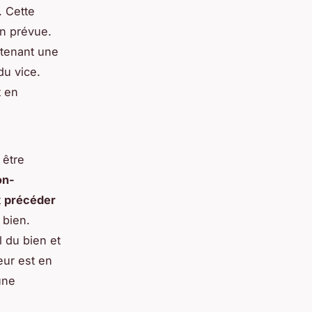
. Cette
on prévue.
btenant une
du vice.
t en
 être
on-
t
précéder
 bien.
l du bien et
teur est en
une