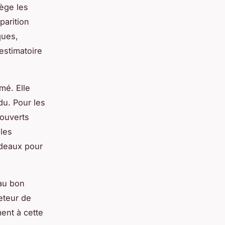
tège les
parition
ques,
estimatoire
mé. Elle
du. Pour les
couverts
 les
rdeaux pour
 au bon
eteur de
ent à cette