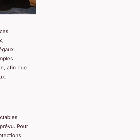
 ces
x,
légaux
emples
on, afin que
ux.
ectables
 prévu. Pour
rotections