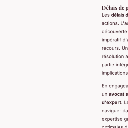
Délais de 
Les
délais 
actions. L'
découverte 
impératif d'
recours. Un
résolution 
partie inté
implications
En engagea
un
avocat s
d'expert
. L
naviguer da
expertise g
optimales d