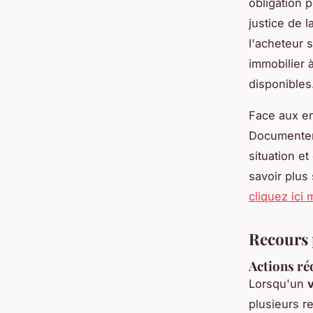
obligation 
justice de 
l'acheteur 
immobilier 
disponibles
Face aux en
Documenter 
situation e
savoir plus
cliquez ici
Recours 
Actions ré
Lorsqu'un
plusieurs r