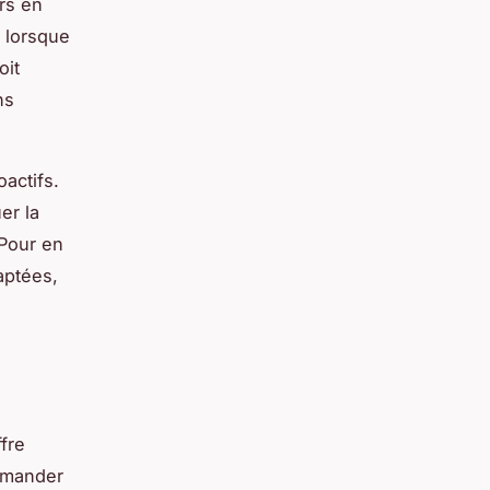
urs en
 lorsque
oit
ns
actifs.
er la
 Pour en
aptées,
fre
emander