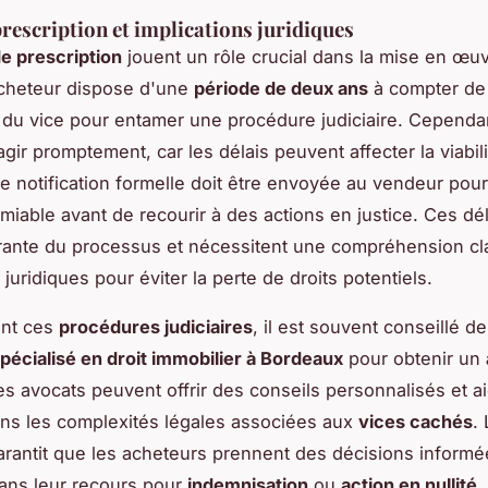
prescription et implications juridiques
de prescription
jouent un rôle crucial dans la mise en œu
acheteur dispose d'une
période de deux ans
à compter de 
du vice pour entamer une procédure judiciaire. Cependant
agir
promptement
, car les délais peuvent affecter la viabil
e notification formelle doit être envoyée au vendeur pour
amiable avant de recourir à des actions en justice. Ces dél
grante du processus et nécessitent une compréhension cl
 juridiques pour éviter la perte de droits potentiels.
nt ces
procédures judiciaires
, il est souvent conseillé d
pécialisé en droit immobilier à Bordeaux
pour obtenir un
es avocats peuvent offrir des conseils personnalisés et a
ns les complexités légales associées aux
vices cachés
.
arantit que les acheteurs prennent des décisions informé
ans leur recours pour
indemnisation
ou
action en nullité
.