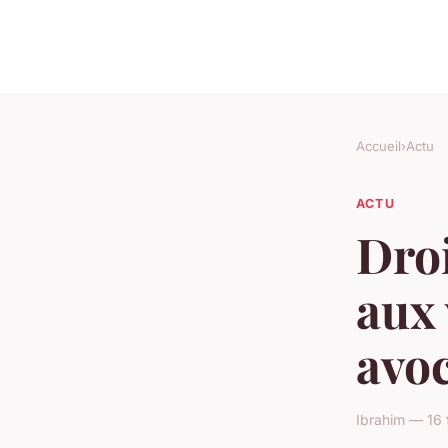
Accueil
›
Actu
ACTU
Droi
aux 
avo
Ibrahim — 16 