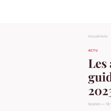
Accueil
›
Actu
ACTU
Les 
guid
202
Ibrahim — 18 