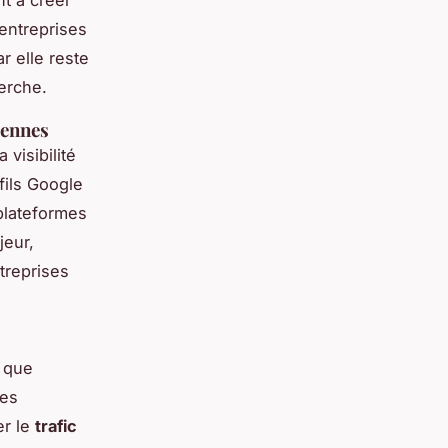
entreprises
r elle reste
erche.
iennes
 visibilité
ofils Google
plateformes
jeur,
treprises
O
s que
mes
er le
trafic