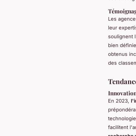
Témoignage
Les agence
leur expert
soulignent 
bien défini
obtenus inc
des classe
Tendanc
Innovation
En 2023,
l'
prépondéran
technologie
facilitent 
recherche 