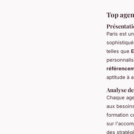
Top agen
Présentati
Paris est u
sophistiqué
telles que
E
personnalis
référence
aptitude à 
Analyse de
Chaque ag
aux besoins
formation c
sur l'accom
des stratég