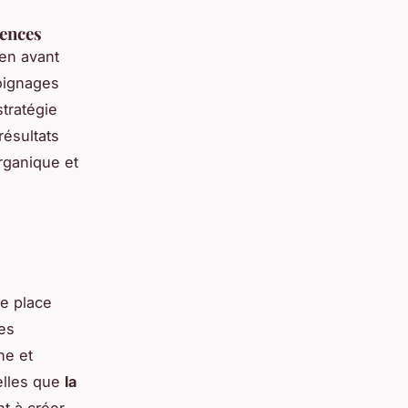
gences
en avant
moignages
tratégie
résultats
rganique et
e place
es
he et
telles que
la
t à créer