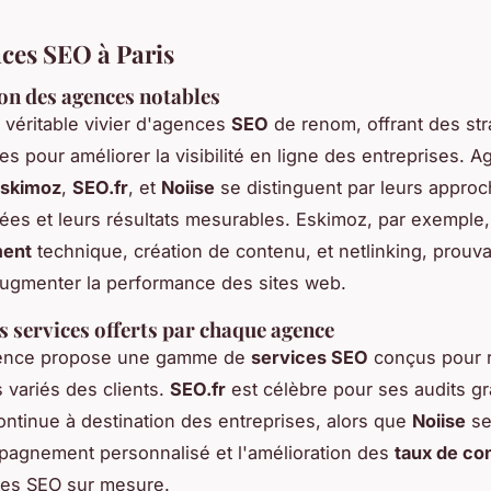
ces SEO à Paris
on des agences notables
n véritable vivier d'agences
SEO
de renom, offrant des str
es pour améliorer la visibilité en ligne des entreprises. A
skimoz
,
SEO.fr
, et
Noiise
se distinguent par leurs appro
ées et leurs résultats mesurables. Eskimoz, par exemple,
ment
technique, création de contenu, et netlinking, prouv
augmenter la performance des sites web.
s services offerts par chaque agence
ence propose une gamme de
services SEO
conçus pour 
 variés des clients.
SEO.fr
est célèbre pour ses audits gra
ontinue à destination des entreprises, alors que
Noiise
se
pagnement personnalisé et l'amélioration des
taux de co
ies SEO sur mesure.