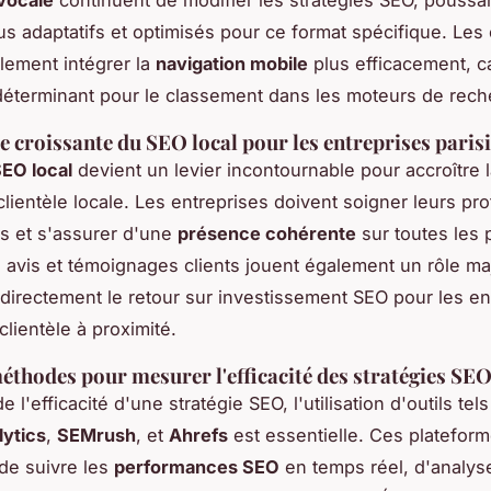
s adaptatifs et optimisés pour ce format spécifique. Les 
lement intégrer la
navigation mobile
plus efficacement, ca
déterminant pour le classement dans les moteurs de rech
 croissante du SEO local pour les entreprises paris
EO local
devient un levier incontournable pour accroître la
a clientèle locale. Les entreprises doivent soigner leurs pr
s et s'assurer d'une
présence cohérente
sur toutes les 
s avis et témoignages clients jouent également un rôle ma
 directement le retour sur investissement SEO pour les en
clientèle à proximité.
méthodes pour mesurer l'efficacité des stratégies SE
e l'efficacité d'une stratégie SEO, l'utilisation d'outils tel
lytics
,
SEMrush
, et
Ahrefs
est essentielle. Ces platefor
de suivre les
performances SEO
en temps réel, d'analys