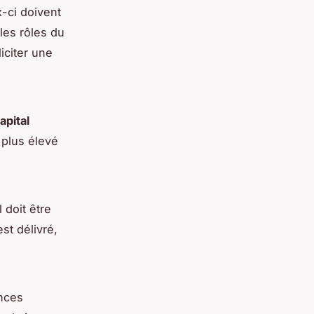
x-ci doivent
 les rôles du
iciter une
apital
l plus élevé
 doit être
st délivré,
onces