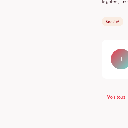
légales, ce
Société
I
← Voir tous l