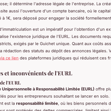
ose; il détermine l'adresse légale de l'entreprise. La cré
ite aussi l'ouverture d'un compte bancaire, où le capital 
é à 1€, sera déposé pour engager la société formellement
'immatriculation est un impératif pour l'obtention d'un ext
ialise l'existence juridique de l'EURL. Les documents requ
stricts, exigés par le Guichet unique. Quant aux coûts ass
 la rédaction des statuts au dépôt des annonces légales. 
ia ce lien
des plateformes juridiques qui réduisent ces fra
s et inconvénients de l'EURL
 de l'EURL
e Unipersonnelle à Responsabilité Limitée (EURL)
offre pl
lés pour les entrepreneurs souhaitant se lancer en solo. 
nt est la
responsabilité limitée
, où les biens personnels 
eur sont protégés des dettes commerciales, limitant ainsi 