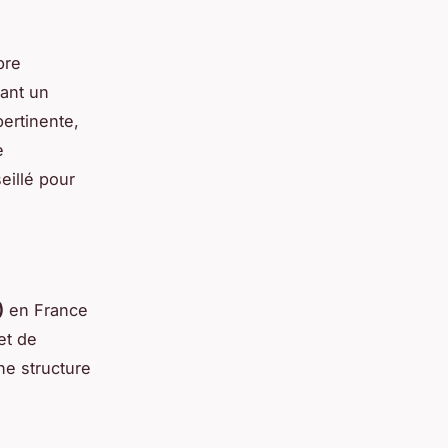
bre
ant un
pertinente,
e
eillé pour
)
en France
et de
ne structure