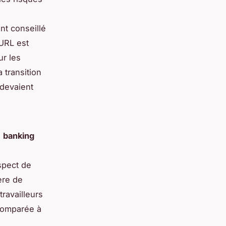
nt conseillé
EURL est
ur les
a transition
 devaient
s
banking
spect de
ère de
travailleurs
 comparée à