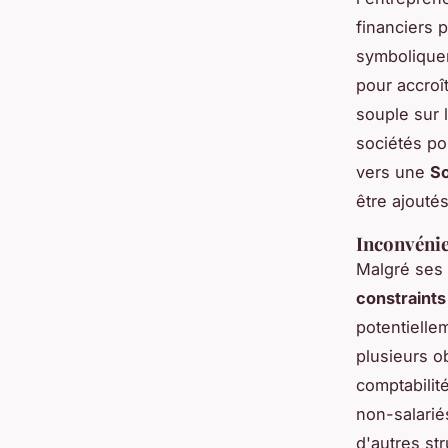
financiers 
symboliquem
pour accroî
souple sur l
sociétés pou
vers une
So
être ajoutés
Inconvénie
Malgré ses 
constraints
potentielle
plusieurs o
comptabilité
non-salarié
d'autres str