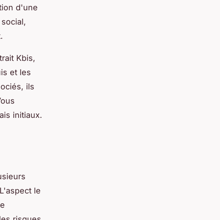
ation d'une
social,
.
rait Kbis,
is et les
ociés, ils
Vous
is initiaux.
usieurs
L'aspect le
de
les risques