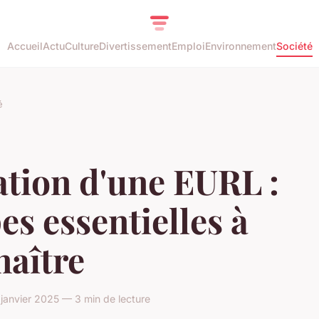
Accueil
Actu
Culture
Divertissement
Emploi
Environnement
Société
é
ation d'une EURL :
es essentielles à
naître
janvier 2025 — 3 min de lecture