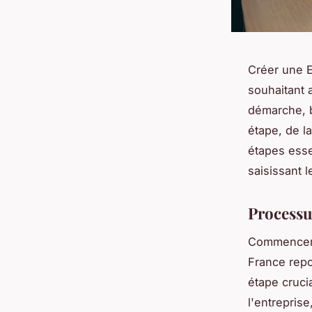
Créer une E
souhaitant a
démarche, b
étape, de la
étapes esse
saisissant 
Processu
Commencer u
France repo
étape crucia
l'entreprise