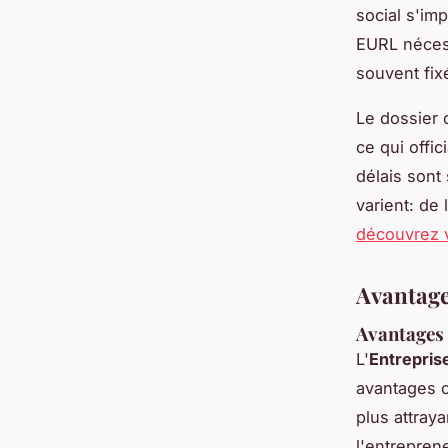
social s'imp
EURL nécess
souvent fix
Le dossier d
ce qui offic
délais sont 
varient: de
découvrez v
Avantage
Avantages
L'
Entrepris
avantages c
plus attraya
l'entrepren