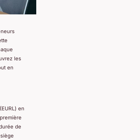
eneurs
ette
chaque
ouvrez les
out en
 (EURL) en
 première
a durée de
 siège