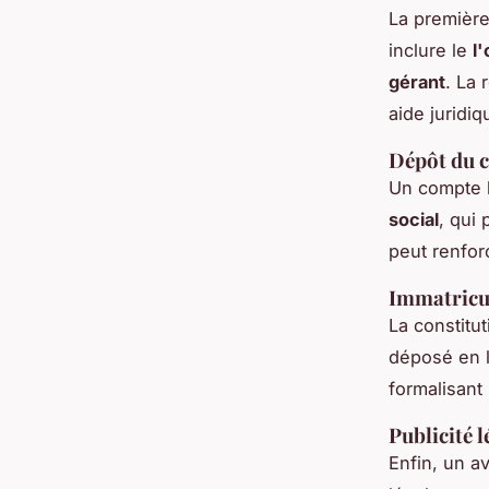
La première
inclure le
l'
gérant
. La 
aide juridiq
Dépôt du c
Un compte b
social
, qui 
peut renforc
Immatricu
La constitu
déposé en li
formalisant 
Publicité l
Enfin, un a