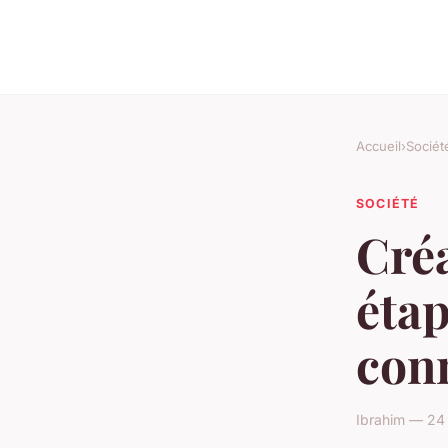
Accueil
›
Sociét
SOCIÉTÉ
Cré
étap
con
Ibrahim — 24 