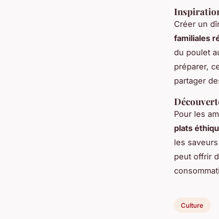
Inspiratio
Créer un dî
familiales 
du poulet a
préparer, c
partager d
Découverte
Pour les am
plats éthiq
les saveur
peut offrir
consommati
Culture