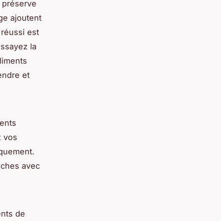
r préserve
age ajoutent
réussi est
essayez la
liments
endre et
ients
z vos
iquement.
tâches avec
nts de