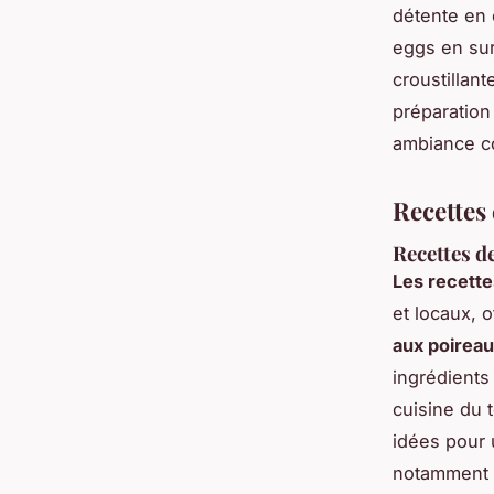
détente en 
eggs en sur
croustillant
préparation
ambiance co
Recettes
Recettes d
Les recette
et locaux, 
aux poirea
ingrédients
cuisine du 
idées pour u
notamment a