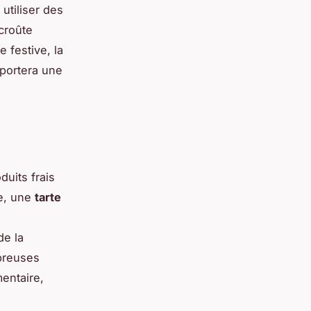
utiliser des
croûte
e festive, la
pportera une
duits frais
le, une
tarte
de la
breuses
mentaire,