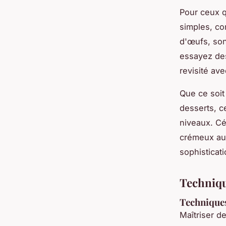
Pour ceux q
simples, co
d'œufs, son
essayez des
revisité av
Que ce soit
desserts, c
niveaux. Cél
crémeux au 
sophisticati
Techniqu
Techniques
Maîtriser d