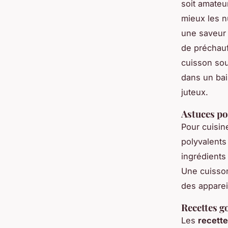
soit amateu
mieux les nu
une saveur 
de préchauf
cuisson sou
dans un bai
juteux.
Astuces po
Pour cuisine
polyvalent
ingrédients
Une cuisson
des appare
Recettes g
Les
recett