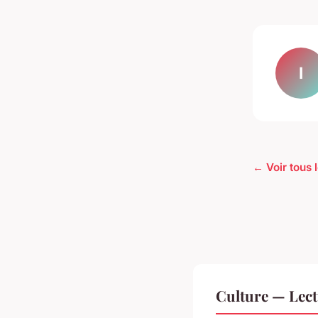
I
← Voir tous l
Culture — Lec