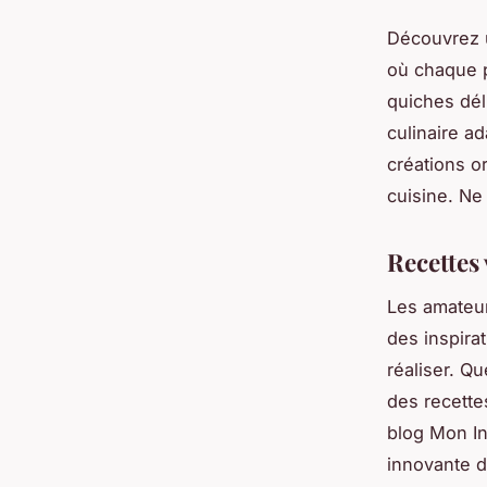
Découvrez 
où chaque p
quiches dél
culinaire a
créations or
cuisine. Ne
Recettes 
Les amateur
des inspirat
réaliser. Q
des recette
blog Mon I
innovante d