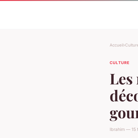
Accueil
›
Cultur
CULTURE
Les 
déco
gou
Ibrahim — 15 