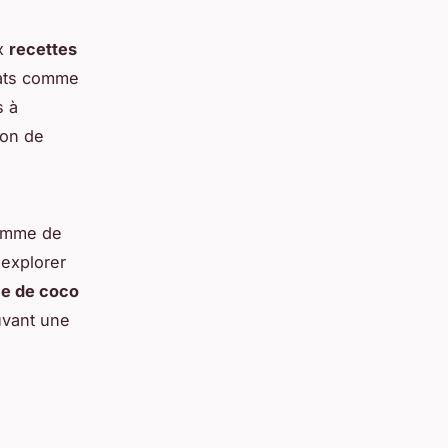
ux
recettes
ats comme
s à
ion de
gamme de
 explorer
me de coco
uvant une