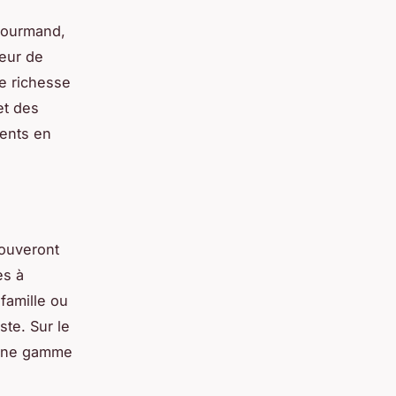
Gourmand,
eur de
ne richesse
et des
lents en
rouveront
es à
famille ou
ste. Sur le
 une gamme