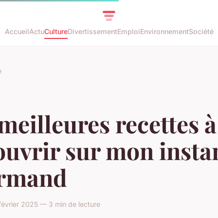
Accueil
Actu
Culture
Divertissement
Emploi
Environnement
Société
e
meilleures recettes à
uvrir sur mon insta
rmand
février 2025 — 3 min de lecture