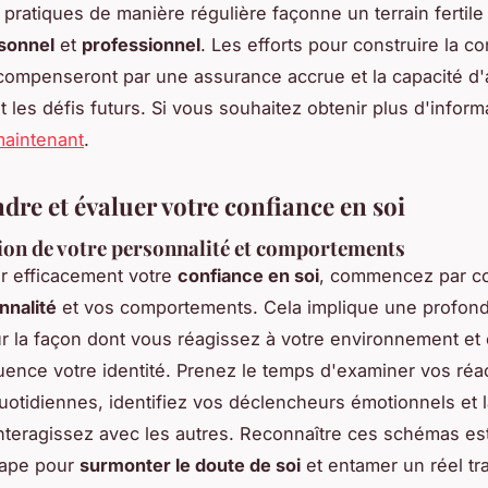
 pratiques de manière régulière façonne un terrain fertile
sonnel
et
professionnel
. Les efforts pour construire la c
compenseront par une assurance accrue et la capacité d'a
 les défis futurs. Si vous souhaitez obtenir plus d'inform
 maintenant
.
re et évaluer votre confiance en soi
tion de votre personnalité et comportements
r efficacement votre
confiance en soi
, commencez par c
nnalité
et vos comportements. Cela implique une profon
r la façon dont vous réagissez à votre environnement e
fluence votre identité. Prenez le temps d'examiner vos réa
quotidiennes, identifiez vos déclencheurs émotionnels et 
nteragissez avec les autres. Reconnaître ces schémas est
tape pour
surmonter le doute de soi
et entamer un réel tra