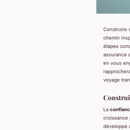
Construire 
chemin insp
étapes conc
assurance a
en vous eng
rapprocher
voyage tran
Construi
La
confianc
croissance 
développe a