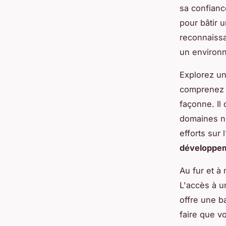
sa confian
pour bâtir 
reconnaissa
un environ
Explorez u
comprenez v
façonne. Il 
domaines né
efforts sur l
développem
Au fur et à
L'accès à u
offre une b
faire que v