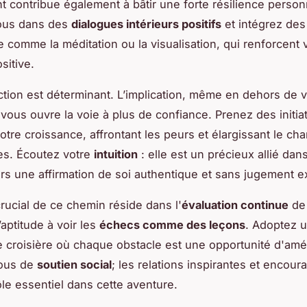
 contribue également à bâtir une forte résilience person
ous dans des
dialogues intérieurs positifs
et intégrez des
e comme la méditation ou la visualisation, qui renforcent 
sitive.
action est déterminant. L’implication, même en dehors de 
 vous ouvre la voie à plus de confiance. Prenez des initia
votre croissance, affrontant les peurs et élargissant le c
s. Écoutez votre
intuition
: elle est un précieux allié dans
rs une affirmation de soi authentique et sans jugement e
rucial de ce chemin réside dans l'
évaluation continue
de
’aptitude à voir les
échecs comme des leçons
. Adoptez 
e croisière où chaque obstacle est une opportunité d'amél
ous de
soutien social
; les relations inspirantes et encou
ôle essentiel dans cette aventure.