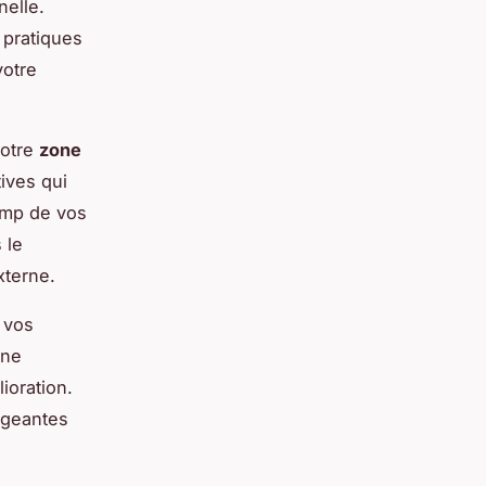
nelle.
 pratiques
votre
votre
zone
tives qui
hamp de vos
 le
xterne.
 vos
une
ioration.
rageantes