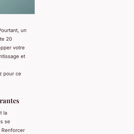
Pourtant, un
nte 20
pper votre
ntissage et
z pour ce
irantes
 la
is se
. Renforcer