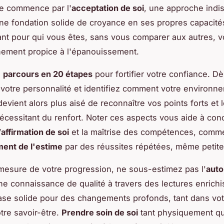
ce commence par l'
acceptation de soi
, une approche indi
une fondation solide de croyance en ses propres capacité
nt pour qui vous êtes, sans vous comparer aux autres, v
nement propice à l'épanouissement.
n
parcours en 20 étapes
pour fortifier votre confiance. Dè
otre personnalité et identifiez comment votre environn
devient alors plus aisé de reconnaître vos points forts et 
cessitant du renfort. Noter ces aspects vous aide à con
’
affirmation de soi
et la maîtrise des compétences, comme
ent de l'estime
par des réussites répétées, même petite
 mesure de votre progression, ne sous-estimez pas l'
auto
ne connaissance de qualité à travers des lectures enrich
ase solide pour des changements profonds, tant dans vot
otre savoir-être.
Prendre soin de soi
tant physiquement q