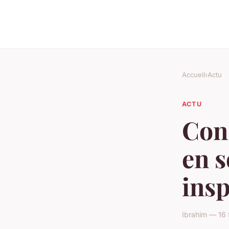
Accueil
›
Actu
ACTU
Cons
en s
insp
Ibrahim — 16 