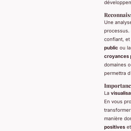
développem
Reconnaiss
Une analys
processus. 
confiant, e
public
ou la
croyances 
domaines où
permettra d
Importance
La
visualisa
En vous pr
transformer 
manière don
positives
et