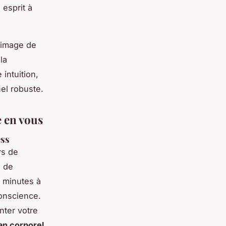
 esprit à
 image de
la
intuition,
el robuste.
e en vous
ess
rs de
s de
x minutes à
conscience.
nter votre
an corporel