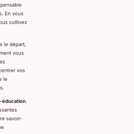
spensable
s. En vous
ous cultivez
s le départ,
ement vous
les
centrer vos
 le
s.
-éducation
.
issantes
re savoir-
ue