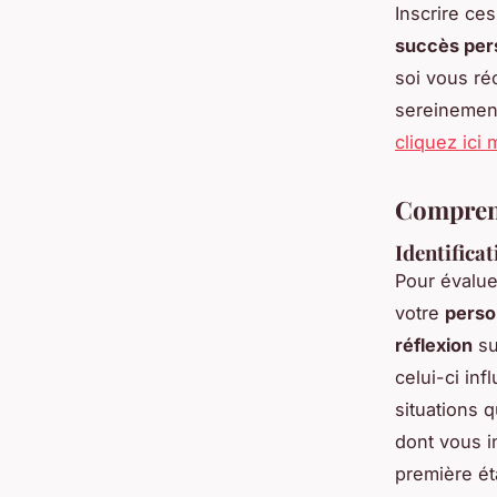
Inscrire ces
succès per
soi vous ré
sereinement
cliquez ici
Comprend
Identifica
Pour évalue
votre
perso
réflexion
su
celui-ci in
situations 
dont vous i
première é