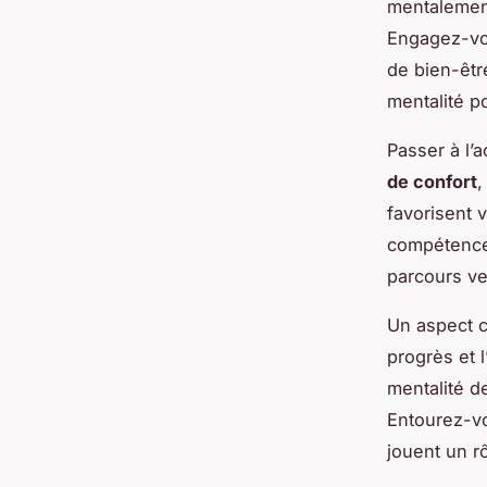
mentalement
Engagez-v
de bien-êtr
mentalité po
Passer à l’
de confort
,
favorisent 
compétence
parcours ve
Un aspect c
progrès et l
mentalité d
Entourez-v
jouent un r