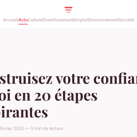
Accueil
Actu
Culture
Divertissement
Emploi
Environnement
Société
truisez votre confi
oi en 20 étapes
irantes
février 2025 — 5 min de lecture