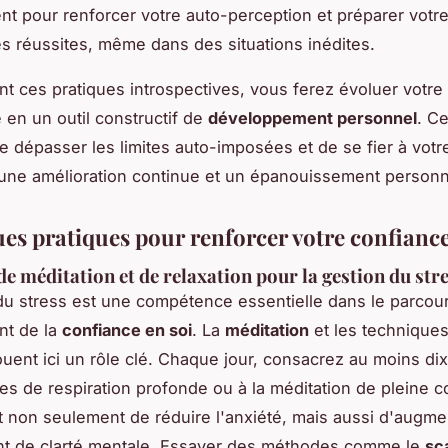
nt pour renforcer votre auto-perception et préparer votre
des réussites, même dans des situations inédites.
t ces pratiques introspectives, vous ferez évoluer votre
n un outil constructif de
développement personnel
. Ce
e dépasser les limites auto-imposées et de se fier à votre 
une amélioration continue et un épanouissement personn
es pratiques pour renforcer votre confianc
de méditation et de relaxation pour la gestion du str
du stress est une compétence essentielle dans le parcou
nt de la
confiance en soi
. La
méditation
et les technique
jouent ici un rôle clé. Chaque jour, consacrez au moins di
es de respiration profonde ou à la méditation de pleine 
 non seulement de réduire l'anxiété, mais aussi d'augme
nt de clarté mentale. Essayer des méthodes comme le
sc