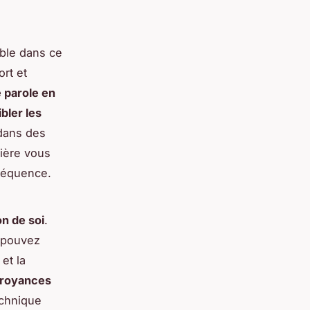
ble dans ce
rt et
e parole en
ibler les
dans des
ière vous
nséquence.
on de soi
.
 pouvez
et la
royances
echnique