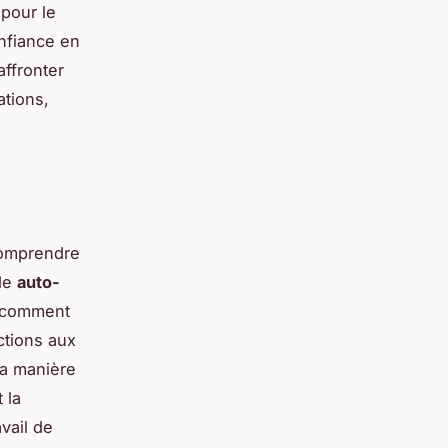
 pour le
onfiance en
ffronter
ations,
omprendre
de
auto-
t comment
ctions aux
la manière
 la
vail de